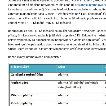
Souběžně s ním zůstává v platnosti původní běžný účet s názvem „Osobní úče
v hodnotě 69 Kč měsíčně nevyhnete. V této ceně už
dostanete internetové 
i s možností obsluhovat svůj účet přes telefonickou samoobsluhu nebo aplik
zahrnuta platební karta Visa Classic, 2 výběry z více než 1400 bankomatů Č
nebo změna PINu a limitů na kartě. Pro mladé do 30 let navíc poplatek za ve
vedení zaplatí o 10 Kč méně, tedy 59 Kč měsíčně.
Bohužel ani za cenu 69 Kč měsíčně se dalším poplatkům nevyhnete. Odchozí p
příkazy či inkasa navíc zaplatíte ještě další poplatek 5 Kč. Zakoupit je možné
účtovány poplatky za odchozí platby nebo výběry z vlastních bankomatů. Vězt
telebankingu Vás pak vyjdou všechny úkony ještě podstatně dráž. Níže při
služeb, které ve spojení s internetovým bankovnictví České spořitelny využije
Běžné úkony internetového bankovnictví: