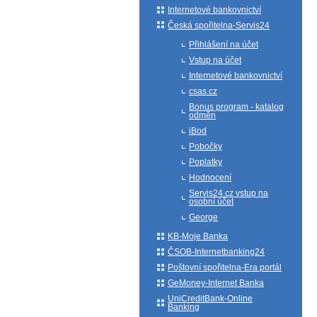
Internetové bankovnictví
Česká spořitelna-Servis24
Přihlášení na účet
Vstup na účet
Internetové bankovnictví
csas.cz
Bonus program - katalog
odměn
iBod
Pobočky
Poplatky
Hodnocení
Servis24.cz vstup na
osobní účet
George
KB-Moje Banka
ČSOB-Internetbanking24
Poštovní spořitelna-Era portál
GeMoney-Internet Banka
UniCreditBank-Online
Banking