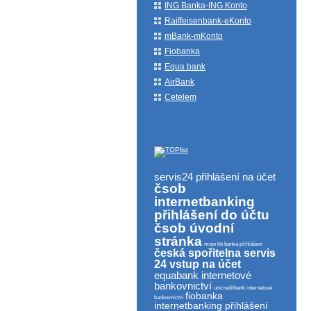
ING Banka-ING Konto
Raiffeisenbank-eKonto
mBank-mKonto
Fiobanka
Equa bank
AirBank
Cetelem
servis24 přihlášení na účet
čsob
internetbanking
přihlášení do účtu
čsob úvodní
stránka
moje kb banka přihlášení
česká spořitelna servis
24 vstup na účet
equabank internetové
bankovnictví
unicreditbank internetové
fiobanka
bankovnictví
internetbanking přihlášení