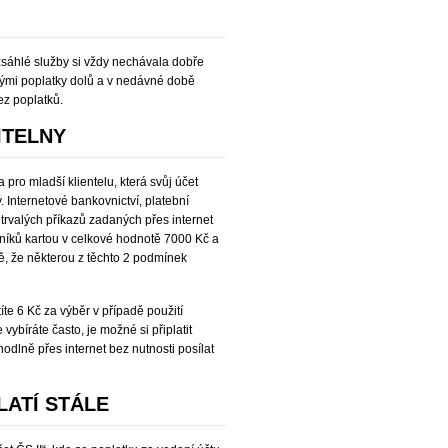
zsáhlé služby si vždy nechávala dobře
vými poplatky dolů a v nedávné době
ez poplatků.
ITELNY
pro mladší klientelu, která svůj účet
. Internetové bankovnictví, platební
 trvalých příkazů zadaných přes internet
níků kartou v celkové hodnotě 7000 Kč a
, že některou z těchto 2 podmínek
te 6 Kč za výběr v případě použití
ybíráte často, je možné si připlatit
dlně přes internet bez nutnosti posílat
LATÍ STÁLE