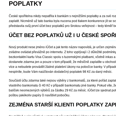
POPLATKY
České spořitelna nikdy nepatřila k bankám s nejnižšími poplatky a za své ro
zaplatit. Nicméně už tato banka byla nucena pod tlakem konkurence jít se s
představila svůj první účet bez poplatků pro širokou veřejnost – tedy téměř b
ÚČET BEZ POPLATKŮ UŽ I U ČESKÉ SPOŘ
Nový produkt nese jméno iÚčet a jak tento název napovídá, je určen zejména 
zvládne ovládat převážně po internetu. Z toho vyplývají i 2 důležité podmínky
bezkontaktní kartu Visa Classic spolu s tuzemskými platbami, včetně inkas a
dostanete zdarma jen a pouze v tom případě, že měsíčně zaplatíte u obchod
více a nebudete provádět žádné platební úkony na pobočce banky. V případě
nesplníte, bude Vám naúčtován dodatečný poplatek 98 Kč za daný měsíc.
Součástí účtu zdarma také nejsou výběry z bankomatů, za které pořád zaplatí
vlastního bankomatu či 40 Kč v případě bankomatu jiné banky. Pokud víte, že v
balíček neomezených výběrů za částku 29 Kč za měsíc. iÚčet lze sjednat poho
poštou jakékoliv papíry či navštívit pobočku.
ZEJMÉNA STARŠÍ KLIENTI POPLATKY ZAP