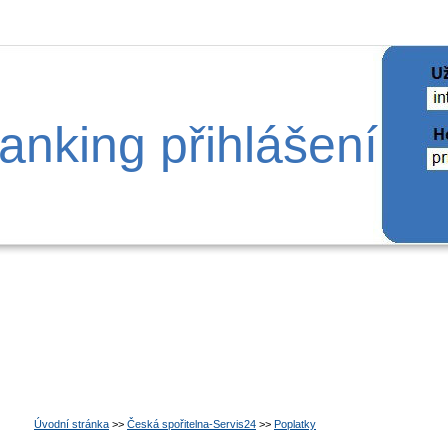
anking přihlášení
Úvodní stránka
>>
Česká spořitelna-Servis24
>>
Poplatky