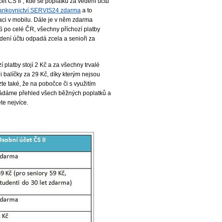
t ČS II“, kde se poplatku za vedení účtu
bankovnictví SERVIS24 zdarma
a to
aci v mobilu. Dále je v něm zdarma
S po celé ČR, všechny příchozí platby
dení účtu odpadá zcela a senioři za
latby stojí 2 Kč a za všechny trvalé
 i balíčky za 29 Kč, díky kterým nejsou
e také, že na pobočce či s využitím
kládáme přehled všech běžných poplatků a
te nejvíce.