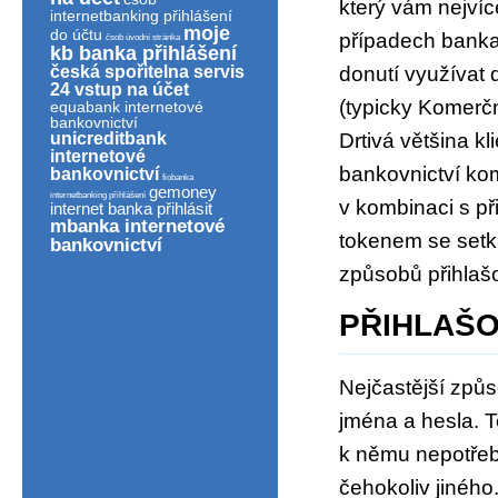
který vám nejvíc
internetbanking přihlášení
moje
do účtu
případech banka
čsob úvodní stránka
kb banka přihlášení
česká spořitelna servis
donutí využívat 
24 vstup na účet
(typicky Komerčn
equabank internetové
bankovnictví
unicreditbank
Drtivá většina k
internetové
bankovnictví kom
bankovnictví
fiobanka
gemoney
internetbanking přihlášení
v kombinaci s p
internet banka přihlásit
mbanka internetové
tokenem se setk
bankovnictví
způsobů přihlaš
PŘIHLAŠO
Nejčastější způs
jména a hesla. 
k němu nepotřeb
čehokoliv jiného