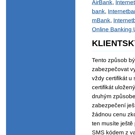
AirBank
,
Intern
bank
,
Internetb
mBank
,
Internet
Online Banking 
KLIENTSK
Tento způsob býv
zabezpečovat vyš
vždy certifikát u
certifikát ulož
druhým způsobem 
zabezpečení ješt
žádnou cenu zkop
ten musíte ješt
SMS kódem z va