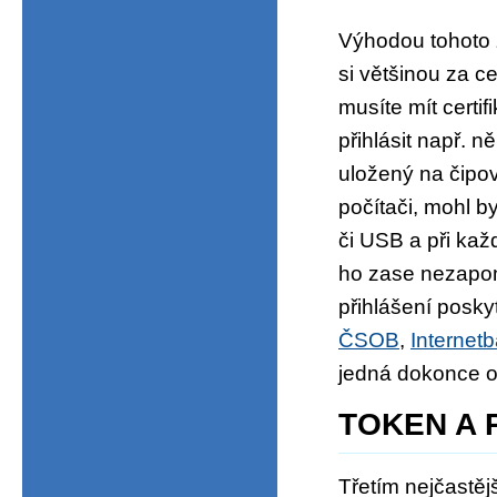
Výhodou tohoto 
si většinou za ce
musíte mít certi
přihlásit např. n
uložený na čipov
počítači, mohl b
či USB a při kaž
ho zase nezapom
přihlášení posky
ČSOB
,
Interne
jedná dokonce o
TOKEN A 
Třetím nejčastěj