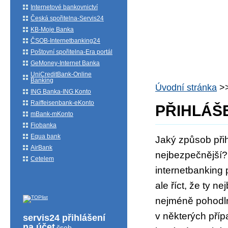
Internetové bankovnictví
Česká spořitelna-Servis24
KB-Moje Banka
ČSOB-Internetbanking24
Poštovní spořitelna-Era portál
GeMoney-Internet Banka
UniCreditBank-Online
Banking
Úvodní stránka
>
ING Banka-ING Konto
Raiffeisenbank-eKonto
PŘIHLÁŠ
mBank-mKonto
Fiobanka
Equa bank
Jaký způsob přih
AirBank
nejbezpečnější? 
Cetelem
internetbanking 
ale říct, že ty n
nejméně pohodln
v některých příp
servis24 přihlášení
na účet
čsob