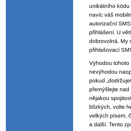
unikátního kódu 
navíc váš mobiln
autorizační SMS
přihlášení. U vě
dobrovolná. My 
přihlašovací SMS
Výhodou tohoto 
nevýhodou naopa
pokud „dodržuje
přemýšlejte nad 
nějakou spojitos
blízkých, volte 
velkých písem, čí
a další. Tento z