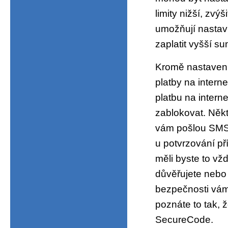
limity nižší, zv
umožňují nastavi
zaplatit vyšší s
Kromě nastavení 
platby na interne
platbu na intern
zablokovat. Někt
vám pošlou SMS 
u potvrzování př
měli byste to vž
důvěřujete nebo
bezpečnosti vám 
poznáte to tak,
SecureCode.