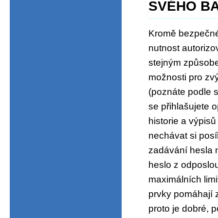
SVÉHO BA
Kromě bezpečnéh
nutnost autorizo
stejným způsobe
možnosti pro zvý
(poznáte podle 
se přihlašujete 
historie a výpisů
nechávat si pos
zadávání hesla n
heslo z odposlo
maximálních limi
prvky pomáhají 
proto je dobré, 