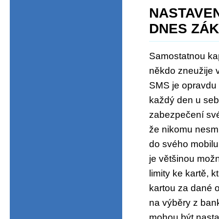
NASTAVEN
DNES ZÁ
Samostatnou kapi
někdo zneužije 
SMS je opravdu m
každý den u sebe
zabezpečení své
že nikomu nesmít
do svého mobilu.
je většinou možn
limity ke kartě,
kartou za dané ob
na výběry z bank
mohou být nastave