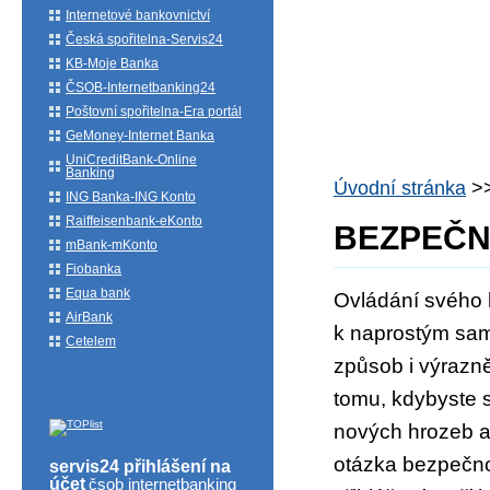
Internetové bankovnictví
Česká spořitelna-Servis24
KB-Moje Banka
ČSOB-Internetbanking24
Poštovní spořitelna-Era portál
GeMoney-Internet Banka
UniCreditBank-Online
Banking
Úvodní stránka
>
ING Banka-ING Konto
Raiffeisenbank-eKonto
BEZPEČN
mBank-mKonto
Fiobanka
Equa bank
Ovládání svého b
AirBank
k naprostým sam
Cetelem
způsob i výrazn
tomu, kdybyste s
nových hrozeb a
otázka bezpečnos
servis24 přihlášení na
účet
čsob internetbanking