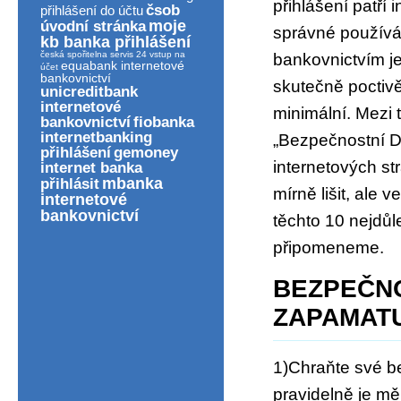
přihlášení patří
čsob
přihlášení do účtu
moje
úvodní stránka
správné používán
kb banka přihlášení
česká spořitelna servis 24 vstup na
bankovnictvím je
equabank internetové
účet
bankovnictví
skutečně poctivě
unicreditbank
internetové
minimální. Mezi 
bankovnictví
fiobanka
internetbanking
„Bezpečnostní D
přihlášení
gemoney
internetových st
internet banka
mbanka
přihlásit
mírně lišit, ale 
internetové
bankovnictví
těchto 10 nejdůl
připomeneme.
BEZPEČNO
ZAPAMAT
1)Chraňte své be
pravidelně je mě