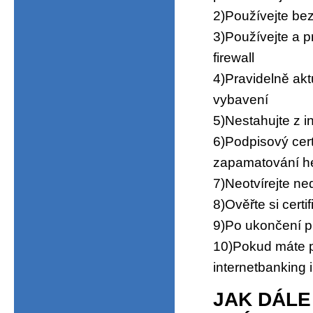
2)Používejte be
3)Používejte a p
firewall
4)Pravidelně akt
vybavení
5)Nestahujte z 
6)Podpisový certi
zapamatování h
7)Neotvírejte n
8)Ověřte si certi
9)Po ukončení p
10)Pokud máte p
internetbanking 
JAK DÁLE