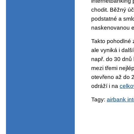
internetbanking 
chodit. Běžný úč
podstatné a sml
naskenovanou ele
Takto pohodlné z
ale vyniká i da
např. do 30 dnů b
mezi třemi nejlé
otevřeno až do 2
odráží i na
celko
Tagy:
airbank in