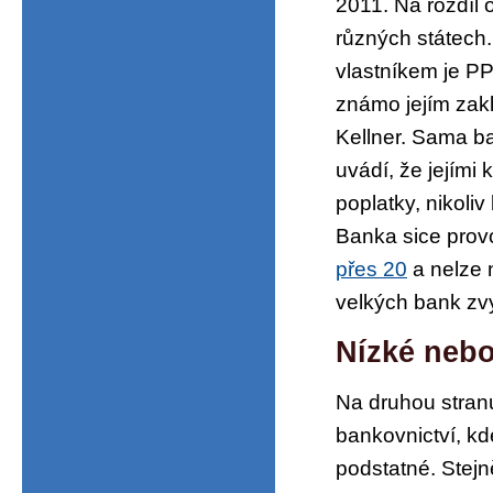
2011. Na rozdíl 
různých státech.
vlastníkem je PP
známo jejím zakl
Kellner. Sama ba
uvádí, že jejími
poplatky, nikoli
Banka sice provo
přes 20
a nelze 
velkých bank zvy
Nízké nebo
Na druhou stranu
bankovnictví, k
podstatné. Stej