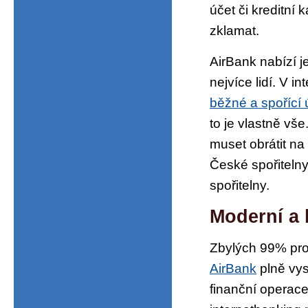
účet či kreditní
zklamat.
AirBank nabízí j
nejvíce lidí. V 
běžné a spořící 
to je vlastně vše
muset obrátit na
České spořiteln
spořitelny.
Moderní a 
Zbylých 99% pro
AirBank
plně vys
finanční operace