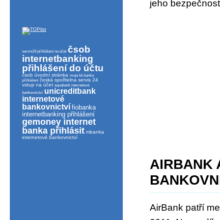
jeho bezpečnost
čsob
servis24 přihlášení na účet
internetbanking
přihlášení do účtu
čsob úvodní stránka
moje kb banka
česká spořitelna servis 24
přihlášení
vstup na účet
equabank internetové
unicreditbank
bankovnictví
internetové
bankovnictví
fiobanka
internetbanking přihlášení
gemoney internet
banka přihlásit
mbanka
internetové bankovnictví
AIRBANK 
BANKOVNI
AirBank patří me