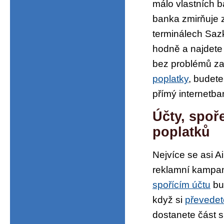
málo vlastních b
banka zmirňuje 
terminálech Saz
hodně a najdete
bez problémů za
poplatky
, budete
přímý internetba
Účty, spoř
poplatků
Nejvíce se asi 
reklamní kampaní
spořícím účtu
bu
když si
převedete
dostanete část s