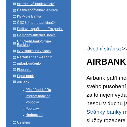
Internetové bankovnictví
Česká spořitelna-Servis24
KB-Moje Banka
ČSOB-Internetbanking24
Poštovní spořitelna-Era portál
GeMoney-Internet Banka
UniCreditBank-Online
Banking
Úvodní stránka
>
ING Banka-ING Konto
Raiffeisenbank-eKonto
AIRBANK
mBank-mKonto
Fiobanka
Equa bank
Airbank patří m
AirBank
svého působení s
Přihlášení k účtu
za to nejen vyda
Internet banking
Pobočky
nesou v duchu j
Poplatky
Stránky banky mů
Hodnocení
služby rozebere 
Cetelem