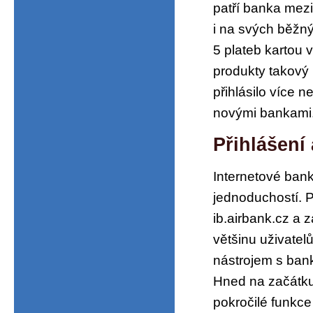
patří banka mez
i na svých běžn
5 plateb kartou v
produkty takový 
přihlásilo více n
novými bankami
Přihlášení
Internetové bank
jednoduchostí. P
ib.airbank.cz a z
většinu uživate
nástrojem s ban
Hned na začátku
pokročilé funkce