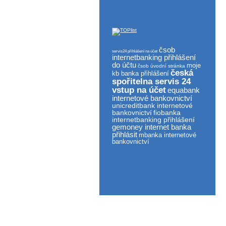
čsob
servis24 přihlášení na účet
internetbanking přihlášení
do účtu
moje
čsob úvodní stránka
česká
kb banka přihlášení
spořitelna servis 24
vstup na účet
equabank
internetové bankovnictví
unicreditbank internetové
bankovnictví
fiobanka
internetbanking přihlášení
gemoney internet banka
přihlásit
mbanka internetové
bankovnictví