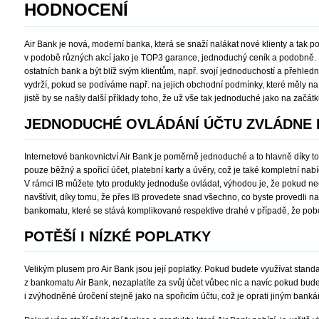
HODNOCENÍ
Air Bank je nová, moderní banka, která se snaží nalákat nové klienty a tak p
v podobě různých akcí jako je TOP3 garance, jednoduchý ceník a podobně. 
ostatních bank a být blíž svým klientům, např. svojí jednoduchostí a přehledno
vydrží, pokud se podíváme např. na jejich obchodní podmínky, které měly na 
jistě by se našly další příklady toho, že už vše tak jednoduché jako na začátk
JEDNODUCHÉ OVLÁDÁNÍ ÚČTU ZVLÁDNE
Internetové bankovnictví Air Bank je poměrně jednoduché a to hlavně díky 
pouze běžný a spořicí účet, platební karty a úvěry, což je také kompletní nab
V rámci IB můžete tyto produkty jednoduše ovládat, výhodou je, že pokud 
navštívit, díky tomu, že přes IB provedete snad všechno, co byste provedli
bankomatu, které se stává komplikované respektive drahé v případě, že pob
POTĚŠÍ I NÍZKÉ POPLATKY
Velikým plusem pro Air Bank jsou její poplatky. Pokud budete využívat stand
z bankomatu Air Bank, nezaplatíte za svůj účet vůbec nic a navíc pokud budet
i zvýhodněné úročení stejně jako na spořicím účtu, což je oprati jiným bank