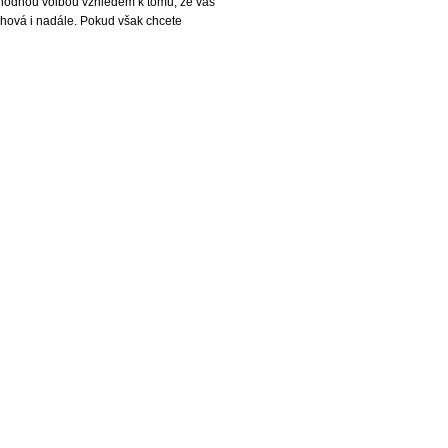
ě vhodnou volbou vzhledem k tomu, že vás
chová i nadále. Pokud však chcete