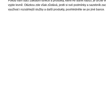
Pokud vám stačí základní funkce a produkty, které Air Bank nabízí, je určit
vyjde levně. Otázkou zde však zůstává, jestli si své podmínky a sazebník za
využívat i rozsáhlejší služby a další produkty, poohlédněte se po jiné bance.