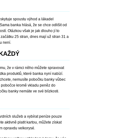
oskytuje spoustu výhod a lákadel
Sama banka hlásá, že se chce odlišit od
stí. Otázkou však je jak dlouho jí to
začátku 25 stran, dnes mají už stran 31 a
u není.
 KAŽDÝ
tomu, že v rámci něho můžete spravovat
ídka produktů, které banka nyní nabízí.
nechcete, nemusíte pobočku banky vůbec
 na pobočce kromě vkladu peněz do
očku banky nemáte ve své blízkosti.
ardních služeb a vybírat peníze pouze
e aktivně platit kartou, můžete získat
ám opravdu velkorysé.