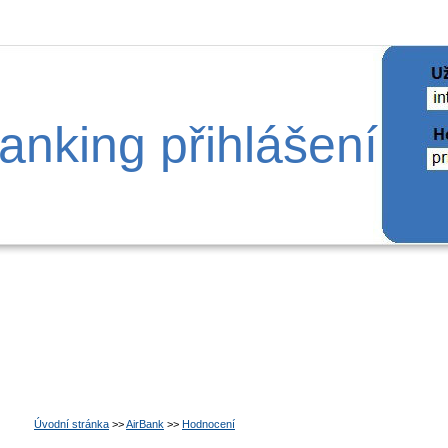
anking přihlášení
Úvodní stránka
>>
AirBank
>>
Hodnocení