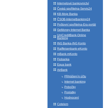
Internetové bankovnictví
Česká spořitelna-Servis24
KB-Moje Banka
ČSOB-Internetbanking24
Poštovní spořitelna-Era portál
GeMoney-Internet Banka
UniCreditBank-Online
Banking
ING Banka-ING Konto
Raiffeisenbank-eKonto
mBank-mKonto
Fiobanka
Equa bank
AirBank
Přihlášení k účtu
Internet banking
Pobočky
Poplatky
Hodnocení
Cetelem