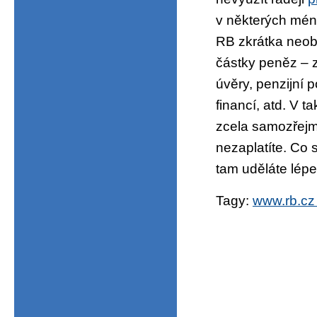
v některých mén
RB zkrátka neobe
částky peněz – z
úvěry, penzijní p
financí, atd. V
zcela samozřejm
nezaplatíte. Co 
tam uděláte lép
Tagy:
www.rb.cz 