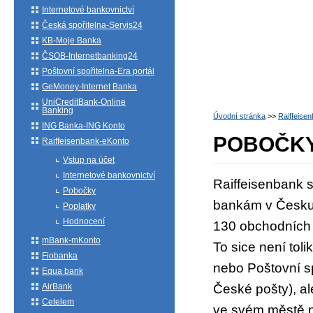
Internetové bankovnictví
Česká spořitelna-Servis24
KB-Moje Banka
ČSOB-Internetbanking24
Poštovní spořitelna-Era portál
GeMoney-Internet Banka
UniCreditBank-Online
Banking
Úvodní stránka
>>
Raiffeise
ING Banka-ING Konto
POBOČK
Raiffeisenbank-eKonto
Vstup na účet
Internetové bankovnictví
Raiffeisenbank 
Pobočky
bankám v Česku. 
Poplatky
Hodnocení
130 obchodních 
mBank-mKonto
To sice není toli
Fiobanka
nebo Poštovní s
Equa bank
AirBank
České pošty), al
Cetelem
ve svém městě n