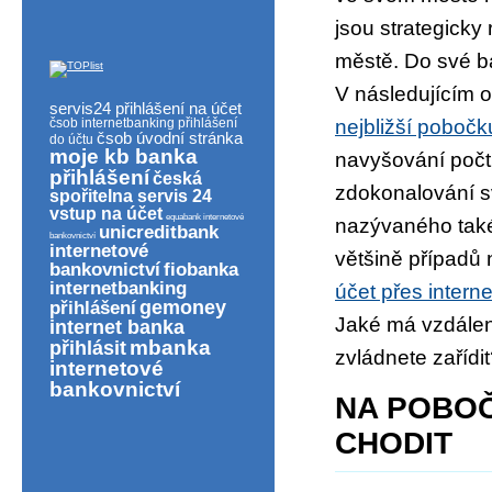
jsou strategicky
městě. Do své ba
V následujícím 
servis24 přihlášení na účet
čsob internetbanking přihlášení
nejbližší pobočk
čsob úvodní stránka
do účtu
moje kb banka
navyšování počt
přihlášení
česká
zdokonalování s
spořitelna servis 24
vstup na účet
equabank internetové
nazývaného také
unicreditbank
bankovnictví
internetové
většině případů 
bankovnictví
fiobanka
internetbanking
účet přes intern
gemoney
přihlášení
Jaké má vzdálen
internet banka
mbanka
přihlásit
zvládnete zařídi
internetové
bankovnictví
NA POBOČ
CHODIT