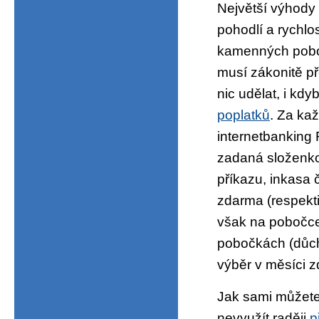
Největší výhody
pohodlí a rychlo
kamenných poboč
musí zákonitě př
nic udělat, i kd
poplatků
. Za ka
internetbanking 
zadaná složenko
příkazu, inkasa 
zdarma (respekt
však na pobočce
pobočkách (důcho
výběr v měsíci z
Jak sami můžete
nevyužít raději
p