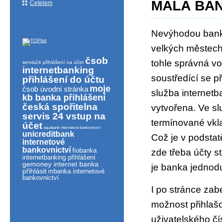
MALÁ BAN
Cetelem
Nevýhodou banky
velkých městech
čsob
tohle správná v
servis24 přihlášení na účet
internetbanking
soustředící se p
přihlášení do účtu
moje
čsob úvodní stránka
služba internet
kb banka přihlášení
česká spořitelna
vytvořena. Ve sl
servis 24 vstup na
termínované vkla
účet
equabank internetové bankovnictví
unicreditbank
Což je v podstat
internetové
bankovnictví
fiobanka
zde třeba účty s
internetbanking přihlášení
gemoney internet banka
je banka jednod
přihlásit
mbanka internetové
bankovnictví
I po stránce zab
možnost přihlašo
uživatelského čí