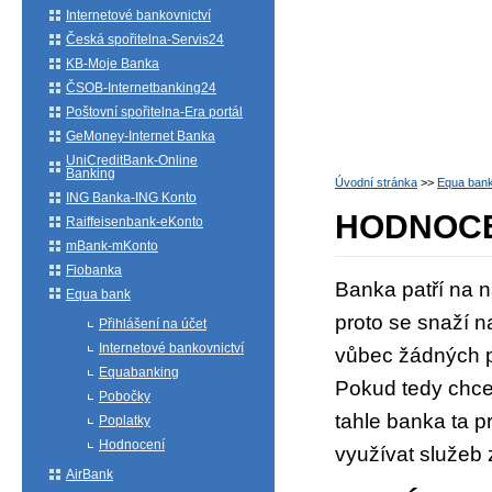
Internetové bankovnictví
Česká spořitelna-Servis24
KB-Moje Banka
ČSOB-Internetbanking24
Poštovní spořitelna-Era portál
GeMoney-Internet Banka
UniCreditBank-Online
Banking
Úvodní stránka
>>
Equa ban
ING Banka-ING Konto
HODNOC
Raiffeisenbank-eKonto
mBank-mKonto
Fiobanka
Banka patří na n
Equa bank
proto se snaží n
Přihlášení na účet
Internetové bankovnictví
vůbec žádných p
Equabanking
Pokud tedy chcet
Pobočky
tahle banka ta p
Poplatky
Hodnocení
využívat služeb 
AirBank