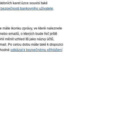
tebních karet úzce souvisí také
ro bezpečnosti bankovního uživatele
.
e máte ikonku zprávy, ve které naleznete
 nebo emailů, o kterých bude řeč ještě
hli měnit vzhled IB jako názvy účtů,
mail. Po celou dobu máte také k dispozici
 vhodné
odkázat k bezpečnému přihlášení