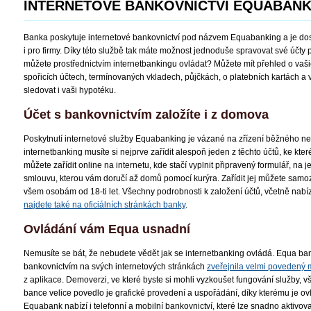
INTERNETOVÉ BANKOVNICTVÍ EQUABAN
Banka poskytuje internetové bankovnictví pod názvem Equabanking a je dost
i pro firmy. Díky této službě tak máte možnost jednoduše spravovat své účty
můžete prostřednictvím internetbankingu ovládat? Můžete mít přehled o vaš
spořicích účtech, termínovaných vkladech, půjčkách, o platebních kartách a 
sledovat i vaši hypotéku.
Účet s bankovnictvím založíte i z domova
Poskytnutí internetové služby Equabanking je vázané na zřízení běžného neb
internetbanking musíte si nejprve zařídit alespoň jeden z těchto účtů, ke kter
můžete zařídit online na internetu, kde stačí vyplnit připravený formulář, na 
smlouvu, kterou vám doručí až domů pomocí kurýra. Zařídit jej můžete samo
všem osobám od 18-ti let. Všechny podrobnosti k založení účtů, včetně nabí
najdete také na oficiálních stránkách banky
.
Ovládání vám Equa usnadní
Nemusíte se bát, že nebudete vědět jak se internetbanking ovládá. Equa ba
bankovnictvím na svých internetových stránkách
zveřejnila velmi povedený
z aplikace. Demoverzi, ve které byste si mohli vyzkoušet fungování služby, 
bance velice povedlo je grafické provedení a uspořádání, díky kterému je ovl
Equabank nabízí i telefonní a mobilní bankovnictví, které lze snadno aktivov