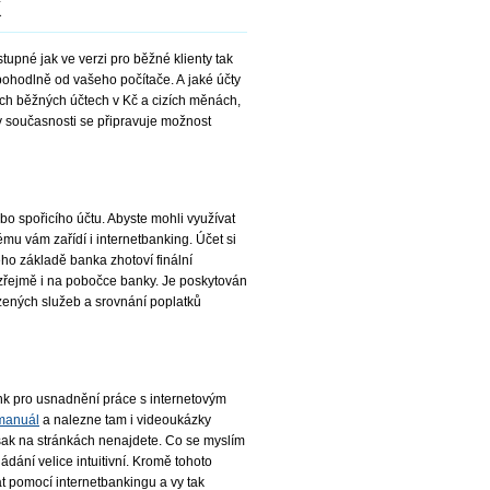
K
upné jak ve verzi pro běžné klienty tak
 pohodlně od vašeho počítače. A jaké účty
ich běžných účtech v Kč a cizích měnách,
v současnosti se připravuje možnost
o spořicího účtu. Abyste mohli využívat
ému vám zařídí i internetbanking. Účet si
jeho základě banka zhotoví finální
zřejmě i na pobočce banky. Je poskytován
zených služeb a srovnání poplatků
nk pro usnadnění práce s internetovým
 manuál
a nalezne tam i videoukázky
však na stránkách nenajdete. Co se myslím
ádání velice intuitivní. Kromě tohoto
at pomocí internetbankingu a vy tak