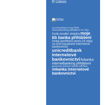
Cetelem
čsob
servis24 přihlášení na účet
internetbanking přihlášení do účtu
moje
čsob úvodní stránka
kb banka přihlášení
česká spořitelna servis 24 vstup
na účet
equabank internetové
bankovnictví
unicreditbank
internetové
bankovnictví
fiobanka
internetbanking přihlášení
gemoney internet banka přihlásit
mbanka internetové
bankovnictví