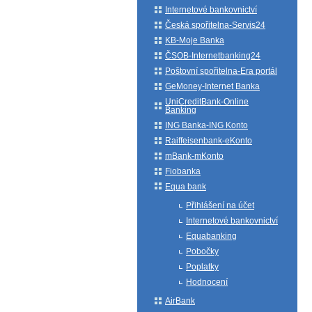
Internetové bankovnictví
Česká spořitelna-Servis24
KB-Moje Banka
ČSOB-Internetbanking24
Poštovní spořitelna-Era portál
GeMoney-Internet Banka
UniCreditBank-Online
Banking
ING Banka-ING Konto
Raiffeisenbank-eKonto
mBank-mKonto
Fiobanka
Equa bank
Přihlášení na účet
Internetové bankovnictví
Equabanking
Pobočky
Poplatky
Hodnocení
AirBank