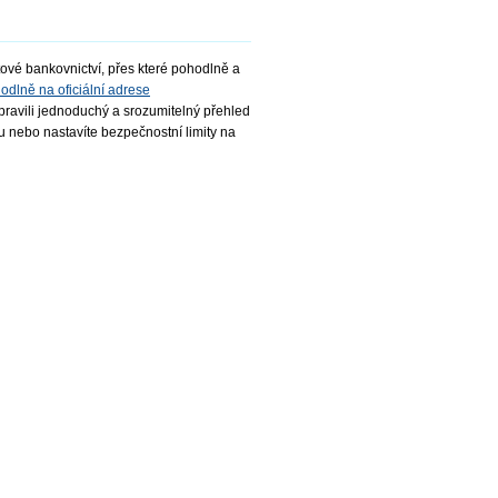
vé bankovnictví, přes které pohodlně a
hodlně na oficiální adrese
řipravili jednoduchý a srozumitelný přehled
čku nebo nastavíte bezpečnostní limity na