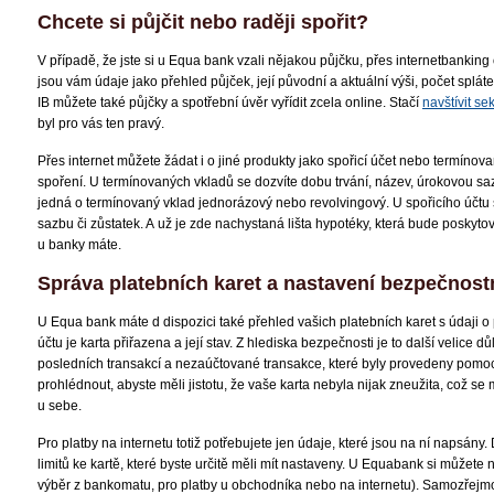
Chcete si půjčit nebo raději spořit?
V případě, že jste si u Equa bank vzali nějakou půjčku, přes internetbanking 
jsou vám údaje jako přehled půjček, její původní a aktuální výši, počet spláte
IB můžete také půjčky a spotřební úvěr vyřídit zcela online. Stačí
navštívit s
byl pro vás ten pravý.
Přes internet můžete žádat i o jiné produkty jako spořicí účet nebo termínova
spoření. U termínovaných vkladů se dozvíte dobu trvání, název, úrokovou sa
jedná o termínovaný vklad jednorázový nebo revolvingový. U spořicího účtu s
sazbu či zůstatek. A už je zde nachystaná lišta hypotéky, která bude poskyto
u banky máte.
Správa platebních karet a nastavení bezpečnostní
U Equa bank máte d dispozici také přehled vašich platebních karet s údaji o pl
účtu je karta přiřazena a její stav. Z hlediska bezpečnosti je to další velice dů
posledních transakcí a nezaúčtované transakce, které byly provedeny pomocí
prohlédnout, abyste měli jistotu, že vaše karta nebyla nijak zneužita, což se m
u sebe.
Pro platby na internetu totiž potřebujete jen údaje, které jsou na ní napsány
limitů ke kartě, které byste určitě měli mít nastaveny. U Equabank si můžete na
výběr z bankomatu, pro platby u obchodníka nebo na internetu). Samozřejmo