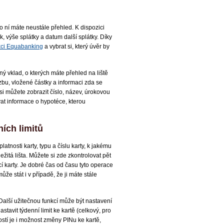
o ní máte neustále přehled. K dispozici
k, výše splátky a datum další splátky. Díky
ekci Equabanking
a vybrat si, který úvěr by
ný vklad, o kterých máte přehled na liště
zbu, vložené částky a informaci zda se
i můžete zobrazit číslo, název, úrokovou
vat informace o hypotéce, kterou
ch li­mitů
atnosti karty, typu a číslu karty, k jakému
ležitá lišta. Můžete si zde zkontrolovat pět
 karty. Je dobré čas od času tyto operace
ůže stát i v případě, že ji máte stále
. Další užitečnou funkcí může být nastavení
stavit týdenní limit ke kartě (celkový, pro
stí je i možnost změny PINu ke kartě,