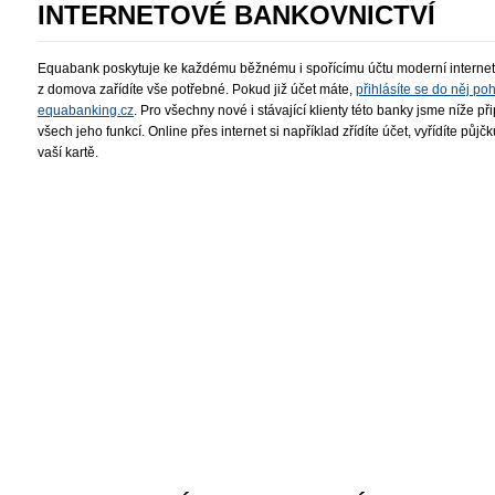
INTERNETOVÉ BANKOVNICTVÍ
Equabank poskytuje ke každému běžnému i spořícímu účtu moderní interneto
z domova zařídíte vše potřebné. Pokud již účet máte,
přihlásíte se do něj po
equabanking.cz
. Pro všechny nové i stávající klienty této banky jsme níže p
všech jeho funkcí. Online přes internet si například zřídíte účet, vyřídíte půj
vaší kartě.