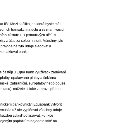
lišt. Mezi tlačítka, na která byste měli
osledních transakcí na účtu a seznam vašich
ího zůstatku. U jednotlivých účtů si
sy z účtu za celou historii. Všechny tyto
 pravidelně tyto údaje sledovat a
 kontaktovat banku.
ejčastěji u Equa bank využívat k zadávání
é platby, opakované platby a čekárna
zemské, zahraniční, europlatby nebo pouze
inkasu), můžete si také zobrazit přehled
ronickém bankovnictví Equabank vytvořit
emusíte už ale vyplňovat všechny údaje.
 každou zvlášť potvrzovat. Funkce
spojeným poplatkům najedete také na