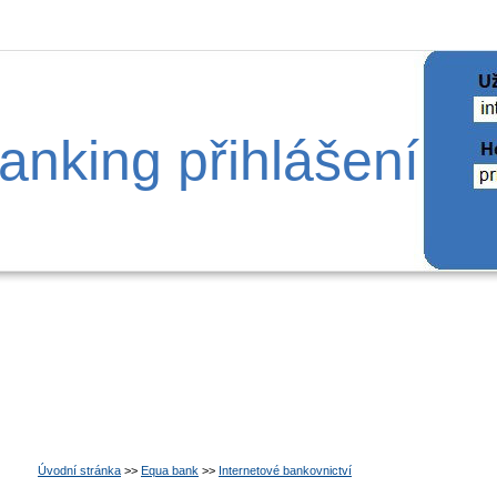
anking přihlášení
Úvodní stránka
>>
Equa bank
>>
Internetové bankovnictví