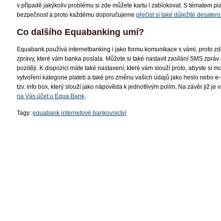
v případě jakýkoliv problému si zde můžete kartu i zablokovat. S tématem pla
bezpečnost a proto každému doporučujeme
přečíst si také důležité desate
Co dalšího Equabanking umí?
Equabank používá internetbanking i jako formu komunikace s vámi, proto zd
zprávy, které vám banka poslala. Můžete si také nastavit zasílání SMS zpráv
později. K dispozici máte také nastavení, které vám slouží proto, abyste si mo
vytvoření kategorie plateb a také pro změnu vašich údajů jako heslo nebo e-
tzv. info box, který slouží jako nápověda k jednotlivým polím. Na závěr již je
na Vás účet u Equa Bank
.
Tagy:
equabank internetové bankovnictví