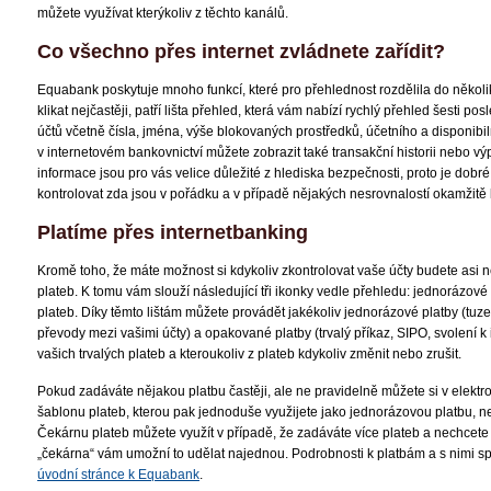
můžete využívat kterýkoliv z těchto kanálů.
Co všechno přes internet zvládnete zařídit?
Equabank poskytuje mnoho funkcí, které pro přehlednost rozdělila do několika 
klikat nejčastěji, patří lišta přehled, která vám nabízí rychlý přehled šesti p
účtů včetně čísla, jména, výše blokovaných prostředků, účetního a disponibiln
v internetovém bankovnictví můžete zobrazit také transakční historii nebo výpi
informace jsou pro vás velice důležité z hlediska bezpečnosti, proto je dobré
kontrolovat zda jsou v pořádku a v případě nějakých nesrovnalostí okamžitě
Platíme přes internetbanking
Kromě toho, že máte možnost si kdykoliv zkontrolovat vaše účty budete asi n
plateb. K tomu vám slouží následující tři ikonky vedle přehledu: jednorázov
plateb. Díky těmto lištám můžete provádět jakékoliv jednorázové platby (tu
převody mezi vašimi účty) a opakované platby (trvalý příkaz, SIPO, svolení k 
vašich trvalých plateb a kteroukoliv z plateb kdykoliv změnit nebo zrušit.
Pokud zadáváte nějakou platbu častěji, ale ne pravidelně můžete si v elekt
šablonu plateb, kterou pak jednoduše využijete jako jednorázovou platbu, n
Čekárnu plateb můžete využít v případě, že zadáváte více plateb a nechcete
„čekárna“ vám umožní to udělat najednou. Podrobnosti k platbám a s nimi 
úvodní stránce k Equabank
.