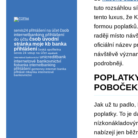
tuto rozsáhlou s
tento luxus, že
formou poplatků.
čsob
servis24 přihlášení na účet
internetbanking přihlášení
raději místo ná
čsob úvodní
do účtu
stránka
moje kb banka
oficiální název 
přihlášení
česká spořitelna
návštěvě význam
servis 24 vstup na účet
equabank
unicreditbank
internetové bankovnictví
internetové bankovnictví
podrobněji.
fiobanka internetbanking
přihlášení
gemoney internet banka
přihlásit
mbanka internetové
POPLATK
bankovnictví
POBOČEK
Jak už tu padlo,
poplatky. To je 
nízkonákladovým
nabízejí jen běž