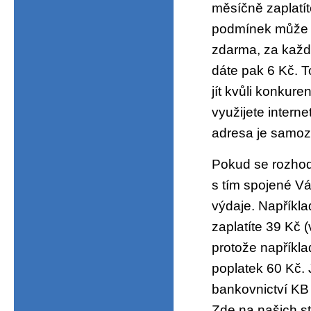
měsíčně zaplatíte
podmínek může b
zdarma, za každo
dáte pak 6 Kč. T
jít kvůli konkur
využijete intern
adresa je samo
Pokud se rozhod
s tím spojené Vás
výdaje. Napříkl
zaplatíte 39 Kč (
protože napříkla
poplatek 60 Kč. 
bankovnictví KB
Zde na našich st