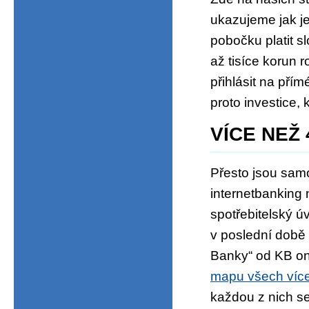
ukazujeme jak je
pobočku platit s
až tisíce korun r
přihlásit na pří
proto investice,
VÍCE NEŽ
Přesto jsou samo
internetbanking 
spotřebitelský úv
v poslední době 
Banky“ od KB on
mapu všech víc
každou z nich se