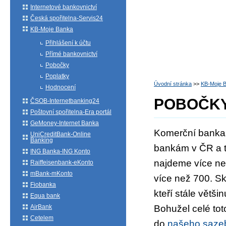
Internetové bankovnictví
Česká spořitelna-Servis24
KB-Moje Banka
Přihlášení k účtu
Přímé bankovnictví
Pobočky
Poplatky
Úvodní stránka
>>
KB-Moje 
Hodnocení
POBOČK
ČSOB-Internetbanking24
Poštovní spořitelna-Era portál
GeMoney-Internet Banka
Komerční banka 
UniCreditBank-Online
Banking
bankám v ČR a t
ING Banka-ING Konto
najdeme více než
Raiffeisenbank-eKonto
mBank-mKonto
více než 700. Sk
Fiobanka
kteří stále větš
Equa bank
AirBank
Bohužel celé to
Cetelem
do
našeho sazeb