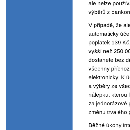
ale nelze použí
výběrů z bankom
V případě, že al
automaticky účet
poplatek 139 Kč
vyšší než 250 00
dostanete bez da
všechny příchozí
elektronicky. K 
a výběry ze vše
nálepku, kterou 
za jednorázové p
změnu trvalého 
Běžné úkony int