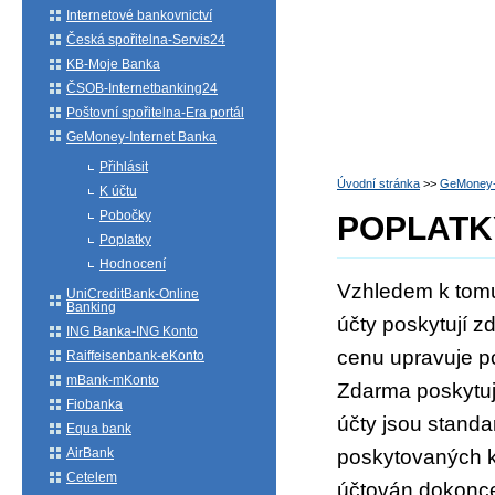
Internetové bankovnictví
Česká spořitelna-Servis24
KB-Moje Banka
ČSOB-Internetbanking24
Poštovní spořitelna-Era portál
GeMoney-Internet Banka
Přihlásit
Úvodní stránka
>>
GeMoney-
K účtu
Pobočky
POPLATK
Poplatky
Hodnocení
Vzhledem k tomu,
UniCreditBank-Online
Banking
účty poskytují z
ING Banka-ING Konto
cenu upravuje po
Raiffeisenbank-eKonto
mBank-mKonto
Zdarma poskytuje
Fiobanka
účty jsou standa
Equa bank
AirBank
poskytovaných k 
Cetelem
účtován dokonce