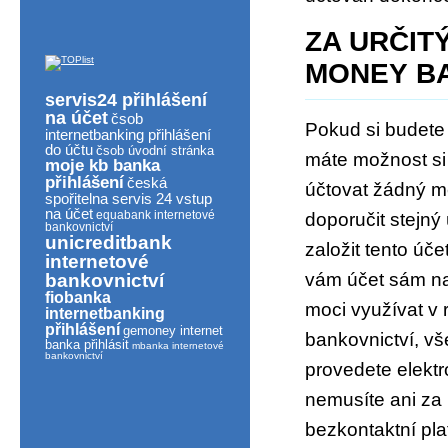
ZA URČIT
MONEY B
servis24 přihlášení
na účet
čsob
Pokud si budete 
internetbanking přihlášení
do účtu
čsob úvodní stránka
máte možnost si 
moje kb banka
přihlášení
česká
účtovat žádný m
spořitelna servis 24 vstup
na účet
equabank internetové
doporučit stejný
bankovnictví
unicreditbank
založit tento úč
internetové
vám účet sám na
bankovnictví
fiobanka
moci využívat v 
internetbanking
přihlášení
gemoney internet
bankovnictví, vš
banka přihlásit
mbanka internetové
bankovnictví
provedete elektr
nemusíte ani za
bezkontaktní pl