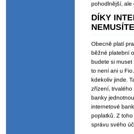
pohodlnější, ale 
DÍKY INT
NEMUSÍT
Obecně platí pra
běžné platební o
budete si muset o
to není ani u Fi
kdekoliv jinde. T
zřízení, trvalého
banky jednotnou 
internetové ban
poplatků. Z toho 
správu svého účt