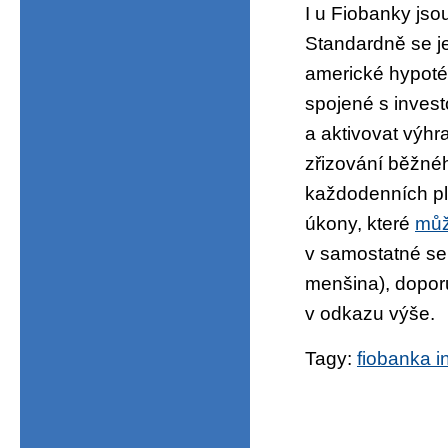
I u Fiobanky jso
Standardně se j
americké hypoté
spojené s investo
a aktivovat výh
zřizování běžnéh
každodenních pla
úkony, které
můž
v samostatné sek
menšina), dopor
v odkazu výše.
Tagy:
fiobanka i