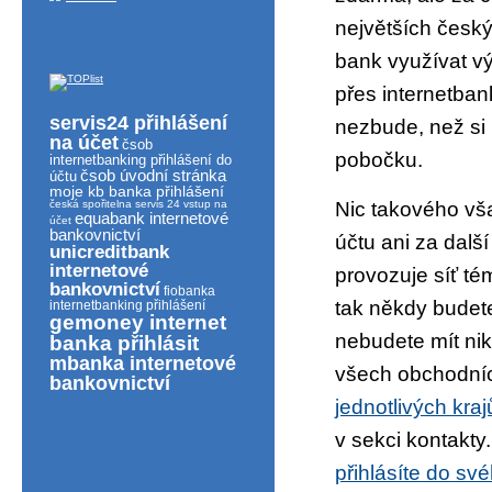
největších česk
bank využívat vý
přes internetban
servis24 přihlášení
nezbude, než si 
na účet
čsob
pobočku.
internetbanking přihlášení do
čsob úvodní stránka
účtu
moje kb banka přihlášení
česká spořitelna servis 24 vstup na
Nic takového vš
equabank internetové
účet
bankovnictví
účtu ani za dalš
unicreditbank
internetové
provozuje síť t
bankovnictví
fiobanka
tak někdy budete
internetbanking přihlášení
gemoney internet
nebudete mít ni
banka přihlásit
mbanka internetové
všech obchodní
bankovnictví
jednotlivých kraj
v sekci kontakty
přihlásíte do sv