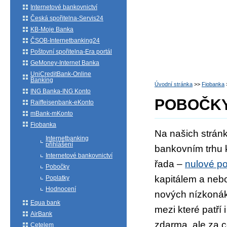
Internetové bankovnictví
Česká spořitelna-Servis24
KB-Moje Banka
ČSOB-Internetbanking24
Poštovní spořitelna-Era portál
GeMoney-Internet Banka
UniCreditBank-Online
Banking
Úvodní stránka
>>
Fiobanka
ING Banka-ING Konto
POBOČK
Raiffeisenbank-eKonto
mBank-mKonto
Fiobanka
Na našich stránk
Internetbanking
přihlášení
bankovním trhu k
Internetové bankovnictví
řada –
nulové po
Pobočky
kapitálem a neb
Poplatky
Hodnocení
nových nízkonák
Equa bank
mezi které patří 
AirBank
zdarma, ale za c
Cetelem