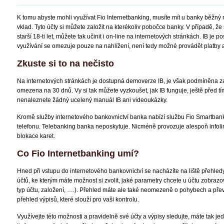
K tomu abyste mohli využívat Fio Internetbanking, musíte mít u banky běžný
vklad. Tyto účty si můžete založit na kterékoliv pobočce banky. V případě, že 
starší 18-ti let, můžete tak učinit i on-line na internetových stránkách. IB je
využívání se omezuje pouze na nahlížení, není tedy možné provádět platby a
Zkuste si to na nečisto
Na internetových stránkách je dostupná demoverze IB, je však podmíněna z
omezena na 30 dnů. Vy si tak můžete vyzkoušet, jak IB funguje, ještě před t
nenaleznete žádný ucelený manuál IB ani videoukázky.
Kromě služby internetového bankovnictví banka nabízí službu Fio Smartban
telefonu. Telebanking banka neposkytuje. Nicméně provozuje alespoň infolin
blokace karet.
Co Fio Internetbanking umí?
Hned při vstupu do internetového bankovnictví se nacházíte na liště přehledy
účtů, ke kterým máte možnost si zvolit, jaké parametry chcete u účtu zobrazov
typ účtu, založení, ….). Přehled máte ale také neomezeně o pohybech a p
přehled výpisů, které slouží pro vaši kontrolu.
Využívejte této možnosti a pravidelně své účty a výpisy sledujte, máte tak j