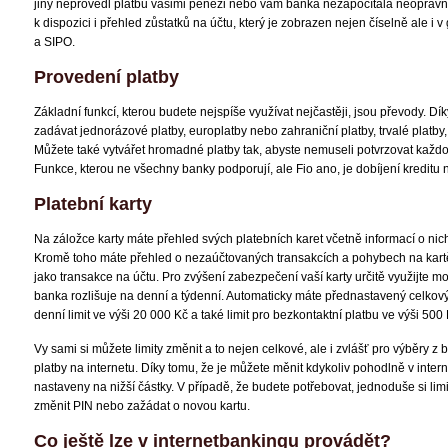
jiný neprovedl platbu vašimi penězi nebo vám banka nezapočítala neopráv
k dispozici i přehled zůstatků na účtu, který je zobrazen nejen číselně ale i v 
a SIPO.
Provedení platby
Základní funkcí, kterou budete nejspíše využívat nejčastěji, jsou převody. Dí
zadávat jednorázové platby, europlatby nebo zahraniční platby, trvalé platby
Můžete také vytvářet hromadné platby tak, abyste nemuseli potvrzovat každo
Funkce, kterou ne všechny banky podporují, ale Fio ano, je dobíjení kreditu 
Platební karty
Na záložce karty máte přehled svých platebních karet včetně informací o nich (dr
Kromě toho máte přehled o nezaúčtovaných transakcích a pohybech na kartě, 
jako transakce na účtu. Pro zvýšení zabezpečení vaší karty určitě využijte mož
banka rozlišuje na denní a týdenní. Automaticky máte přednastavený celkový 
denní limit ve výši 20 000 Kč a také limit pro bezkontaktní platbu ve výši 500 
Vy sami si můžete limity změnit a to nejen celkové, ale i zvlášť pro výběry 
platby na internetu. Díky tomu, že je můžete měnit kdykoliv pohodlně v inter
nastaveny na nižší částky. V případě, že budete potřebovat, jednoduše si limi
změnit PIN nebo zažádat o novou kartu.
Co ještě lze v internetbankingu provádět?