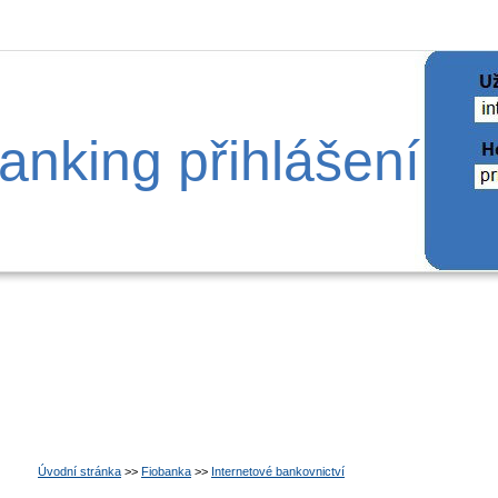
anking přihlášení
Úvodní stránka
>>
Fiobanka
>>
Internetové bankovnictví