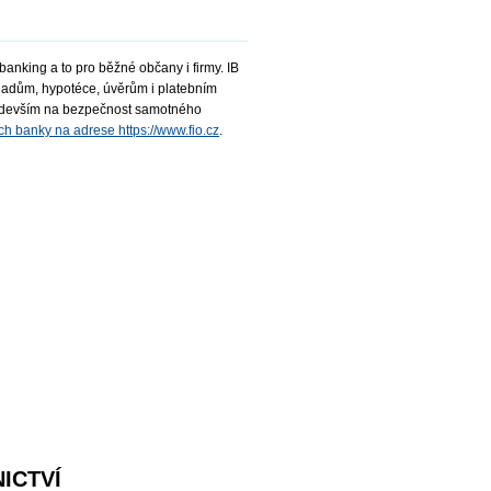
anking a to pro běžné občany i firmy. IB
adům, hypotéce, úvěrům i platebním
ředevším na bezpečnost samotného
kách banky na adrese https://www.fio.cz
.
ICTVÍ