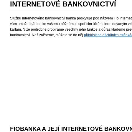
INTERNETOVÉ BANKOVNICTVÍ
Službu internetového bankovnictví banka poskytuje pod názvem Fio Internetb
vám umožní náhled ke vašemu běžnému i spořícím účtům, termínovaným vkl
kartám. Níže podrobně probíráme všechny jeho funkce a důraz klademe p
bankovnictví. Než začneme, můžete se do něj
přihlásit na oficiálních strán
FIOBANKA A JEJÍ INTERNETOVÉ BANKOVN