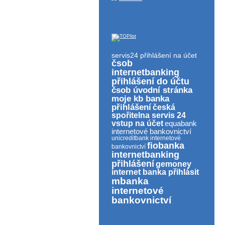
servis24 přihlášení na účet
čsob
internetbanking
přihlášení do účtu
čsob úvodní stránka
moje kb banka
přihlášení
česká
spořitelna servis 24
vstup na účet
equabank
internetové bankovnictví
unicreditbank internetové
fiobanka
bankovnictví
internetbanking
přihlášení
gemoney
internet banka přihlásit
mbanka
internetové
bankovnictví