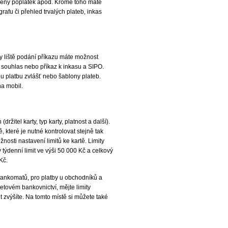
něný poplatek apod. Kromě toho máte
grafu či přehled trvalých plateb, inkas
ky liště podání příkazu máte možnost
, souhlas nebo příkaz k inkasu a SIPO.
u platbu zvlášť nebo šablony plateb.
na mobil.
žitel karty, typ karty, platnost a další).
které je nutné kontrolovat stejně tak
nosti nastavení limitů ke kartě. Limity
týdenní limit ve výši 50 000 Kč a celkový
Kč.
z bankomatů, pro platby u obchodníků a
netovém bankovnictví, mějte limity
t zvýšíte. Na tomto místě si můžete také