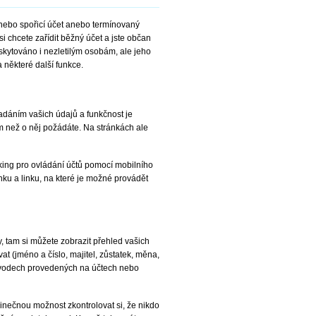
 nebo spořicí účet anebo termínovaný
si chcete zařídit běžný účet a jste občan
 poskytováno i nezletilým osobám, ale jeho
 některé další funkce.
adáním vašich údajů a funkčnost je
ím než o něj požádáte. Na stránkách ale
king pro ovládání účtů pomocí mobilního
ku a linku, na které je možné provádět
, tam si můžete zobrazit přehled vašich
at (jméno a číslo, majitel, zůstatek, měna,
řevodech provedených na účtech nebo
edinečnou možnost zkontrolovat si, že nikdo