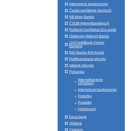
Internetové bankovnictví
Česká spořitelna-Servis24
KB-Moje Banka
ČSOB-Internetbanking24
Poštovní spořitelna-Era portál
GeMoney-Internet Banka
UniCreditBank-Online
Banking
ING Banka-ING Konto
Raiffeisenbank-eKonto
mBank-mKonto
Fiobanka
Internetbanking
přihlášení
Internetové bankovnictví
Pobočky
Poplatky
Hodnocení
Equa bank
AirBank
Cetelem